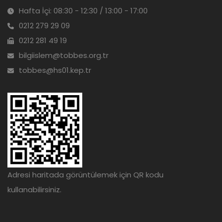
Hafta İçi: 08:30 - 12:30 / 13:00 - 17:00
0212 279 29 09
0212 281 49 19
bilgiislem@tobbes.org.tr
tobbes@hs01.kep.tr
Adresi haritada görüntülemek için QR kodu
kullanabilirsiniz.