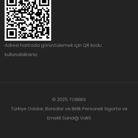
Adresi haritada görüntülemek için QR kodu
kullanabilirsiniz.
© 2025 TOBBES
Türkiye Odalar, Borsalar ve Birlik Personeli Sigorta ve
Emekli Sandığı Vakfı