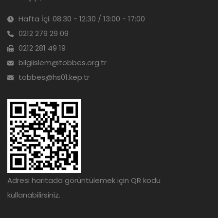
Hafta İçi: 08:30 - 12:30 / 13:00 - 17:00
0212 279 29 09
0212 281 49 19
bilgiislem@tobbes.org.tr
tobbes@hs01.kep.tr
Adresi haritada görüntülemek için QR kodu
kullanabilirsiniz.