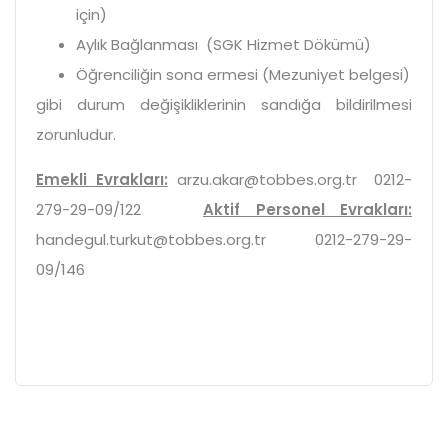
için)
Aylık Bağlanması (SGK Hizmet Dökümü)
Öğrenciliğin sona ermesi (Mezuniyet belgesi)
gibi durum değişikliklerinin sandığa bildirilmesi
zorunludur.
Emekli Evrakları:
arzu.akar@tobbes.org.tr 0212-
279-29-09/122
Aktif Personel Evrakları:
handegul.turkut@tobbes.org.tr 0212-279-29-
09/146