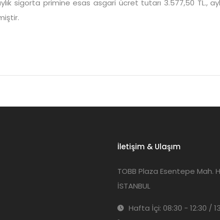
lık sigorta primine esas asgari ücret tutarı 3.577,50 TL., ay
iştir.
İletişim & Ulaşım
TOBB Plaza Esentepe Mah. Har
İSTANBUL
Hafta İçi: 08:30 - 12:30 / 1