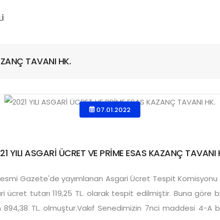
AZANÇ TAVANI HK.
07.01.2022
21 YILI ASGARİ ÜCRET VE PRİME ESAS KAZANÇ TAVANI 
lı Resmi Gazete'de yayımlanan Asgari Ücret Tespit Komisyonu Ka
i ücret tutarı 119,25 TL. olarak tespit edilmiştir. Buna göre bi
lan 894,38 TL. olmuştur.Vakıf Senedimizin 7nci maddesi 4-A b