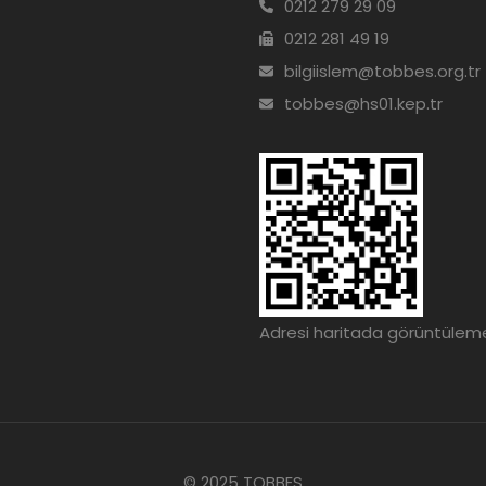
0212 279 29 09
0212 281 49 19
bilgiislem@tobbes.org.tr
tobbes@hs01.kep.tr
Adresi haritada görüntülemek 
© 2025 TOBBES