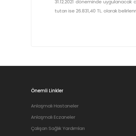
31.12.2021 döneminde uygulanacak ay
tutarı ise 26.831,40 TL. olarak belirlenm
Önemli Linkler
Anlaşmalı Hastaneler
Anlaşmalı Eczaneler
Çalışan Sağlık Yardımları