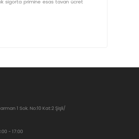
lık sigorta primine esas tavan ücret
man 1 Sok. No:10 Kat:2 Şişli/
3:00 - 17:00