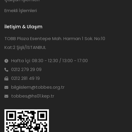
Emekli İşlemleri
İletişim & Ulaşım
TOBB Plaza Esentepe Mah. Harman 1 Sok. No:10
Kat:2 Şişli/İSTANBUL
Hafta İçi: 08:30 - 12:30 / 13:00 - 17:00
0212 279 29 09
0212 281 49 19
bilgiislem@tobbes.org.tr
tobbes@hs01.kep.tr