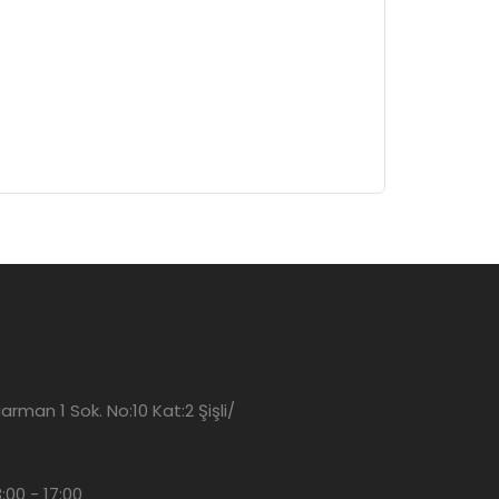
man 1 Sok. No:10 Kat:2 Şişli/
3:00 - 17:00