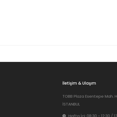
İletişim & Ulaşım
TOBB Plaza Esentepe Mah. Har
İSTANBUL
Hafta İçi: 08:30 - 12:30 / 1