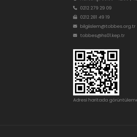
0212 279 29 09
0212 281 49 19
bilgiislem@tobbes.org.tr
tobbes@hs01.kep.tr
Adresi haritada görüntülemek 