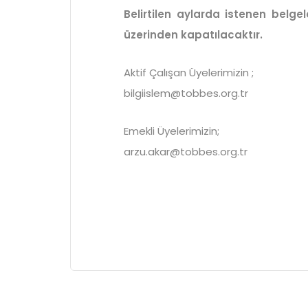
Belirtilen aylarda istenen belg
üzerinden kapatılacaktır.
Aktif Çalışan Üyelerimizin ;
bilgiislem@tobbes.org.tr
Emekli Üyelerimizin;
arzu.akar@tobbes.org.tr