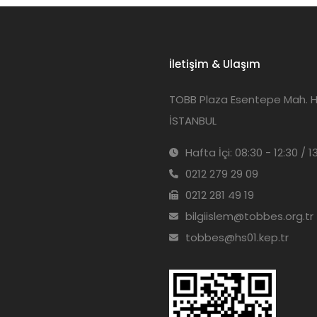
İletişim & Ulaşım
TOBB Plaza Esentepe Mah. Har
İSTANBUL
Hafta İçi: 08:30 - 12:30 / 1
0212 279 29 09
0212 281 49 19
bilgiislem@tobbes.org.tr
tobbes@hs01.kep.tr