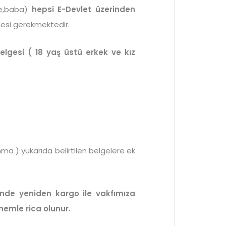
ne,baba)
hepsi E-Devlet üzerinden
mesi gerekmektedir.
lgesi ( 18 yaş üstü erkek ve kız
ma ) yukarıda belirtilen belgelere ek
inde yeniden kargo ile vakfımıza
emle rica olunur.