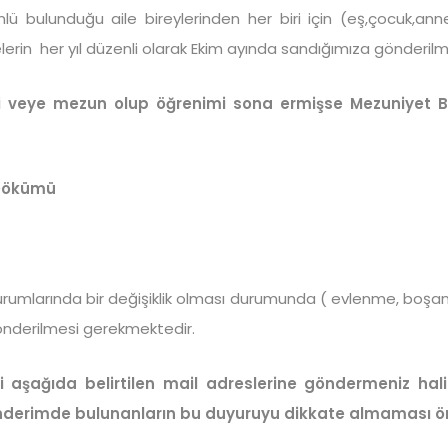
ü bulunduğu aile bireylerinden her biri için (eş,çocuk,an
lerin her yıl düzenli olarak Ekim ayında sandığımıza gönderil
i veye mezun olup öğrenimi sona ermişse Mezuniyet Be
 Dökümü
urumlarında bir değişiklik olması durumunda ( evlenme, boşan
gönderilmesi gerekmektedir.
i aşağıda belirtilen mail adreslerine göndermeniz hal
nderimde bulunanların bu duyuruyu dikkate almaması ön