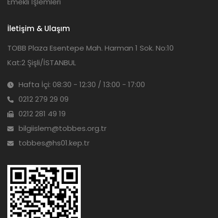
Emekli İşlemleri
İletişim & Ulaşım
TOBB Plaza Esentepe Mah. Harman 1 Sok. No:10
Kat:2 Şişli/İSTANBUL
Hafta İçi: 08:30 - 12:30 / 13:00 - 17:00
0212 279 29 09
0212 281 49 19
bilgiislem@tobbes.org.tr
tobbes@hs01.kep.tr