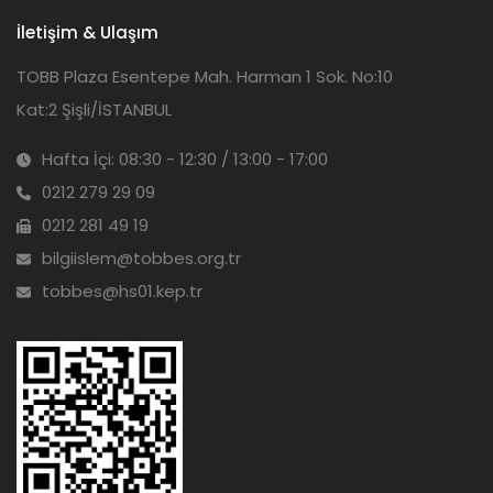
İletişim & Ulaşım
TOBB Plaza Esentepe Mah. Harman 1 Sok. No:10
Kat:2 Şişli/İSTANBUL
Hafta İçi: 08:30 - 12:30 / 13:00 - 17:00
0212 279 29 09
0212 281 49 19
bilgiislem@tobbes.org.tr
tobbes@hs01.kep.tr