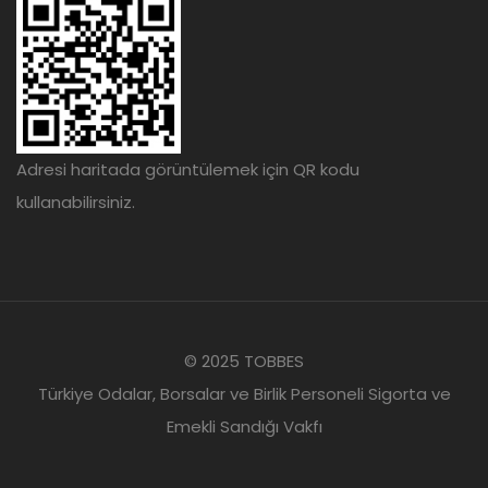
Adresi haritada görüntülemek için QR kodu
kullanabilirsiniz.
© 2025 TOBBES
Türkiye Odalar, Borsalar ve Birlik Personeli Sigorta ve
Emekli Sandığı Vakfı