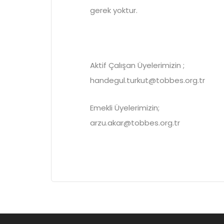
gerek yoktur.
Aktif Çalışan Üyelerimizin ;
handegul.turkut@tobbes.org.tr
Emekli Üyelerimizin;
arzu.akar@tobbes.org.tr