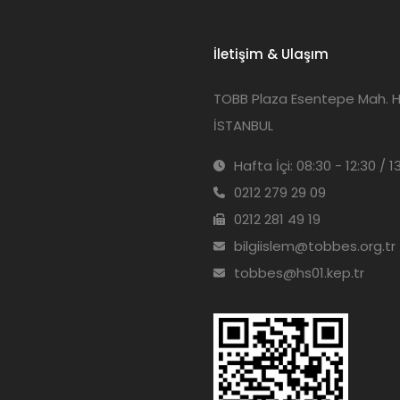
İletişim & Ulaşım
TOBB Plaza Esentepe Mah. Har
İSTANBUL
Hafta İçi: 08:30 - 12:30 / 1
0212 279 29 09
0212 281 49 19
bilgiislem@tobbes.org.tr
tobbes@hs01.kep.tr