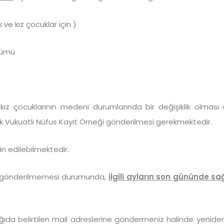
ve kız çocuklar için )
ökümü
i kız çocuklarının medeni durumlarında bir değişiklik olm
rak Vukuatlı Nüfus Kayıt Örneği gönderilmesi gerekmektedir.
n edilebilmektedir.
rin gönderilmemesi durumunda,
ilgili ayların son gününde sa
ağıda belirtilen mail adreslerine göndermeniz halinde yenide