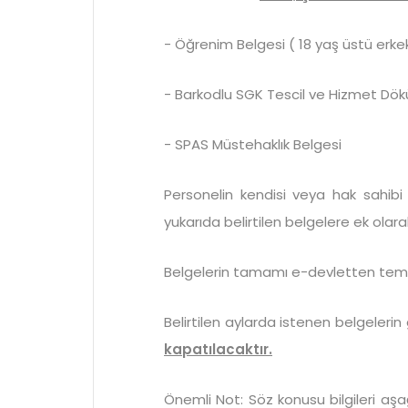
- Öğrenim Belgesi ( 18 yaş üstü erkek 
- Barkodlu SGK Tescil ve Hizmet D
- SPAS Müstehaklık Belgesi
Personelin kendisi veya hak sahib
yukarıda belirtilen belgelere ek ola
Belgelerin tamamı e-devletten temi
Belirtilen aylarda istenen belgele
kapatılacaktır.
Önemli Not: Söz konusu bilgileri aş