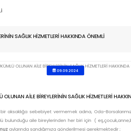
RİNİN SAĞLIK HİZMETLERİ HAKKINDA ÖNEMLİ
09.09.2024
OLUNAN AİLE BİREYLERİNİN SAĞLIK HİZMETLERİ HAKK
 bir aksaklığa sebebiyet vermemek adına, Oda-Borsalarımızd
 bulunduğu aile bireylerinden her biri için ( eş,çocuk,anne
muz
aylarında sandığımıza gönderilmesi gerekmektedir ;